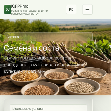
IGFPP.md
RO
Независимая база знаний по
сельскому хозяйству
Семена
Семена и сорта
Ориентиры для выбора сортов,
посадочного материала и адаптации
культуры к региону.
Молдавские условия