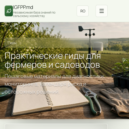
IGFPP.md
RO
Независимая база знаний по
сельскому хозяйству
Гиды
Практические гиды для
фермеров и садоводов
Пошаговые материалы для диагностики,
мониторинга, календаря риска и
осторожных решений.