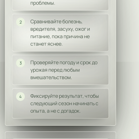
проблемы.
Сравнивайте болезнь,
2
вредителя, засуху, ожог и
питание, пока причина не
станет яснее.
Проверяйте погоду и срок до
3
урожая перед любым
вмешательством.
Фиксируйте результат, чтобы
4
следующий сезон начинать с
опыта, а не с догадок.