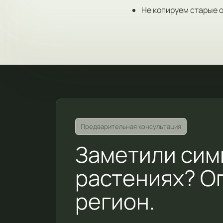
Не копируем старые 
Предварительная консультация
Заметили сим
растениях? О
регион.