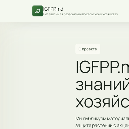
IGFPP.md
Независимая база знаний по сельскому хозяйству
О проекте
IGFPP.
знаний
хозяйс
Мы публикуем материалы
защите растений с акце