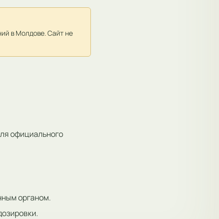
ий в Молдове. Сайт не
для официального
нным органом.
дозировки.