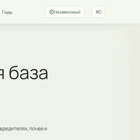
Гиды
Независимый
RO
я база
вредителях, почве и