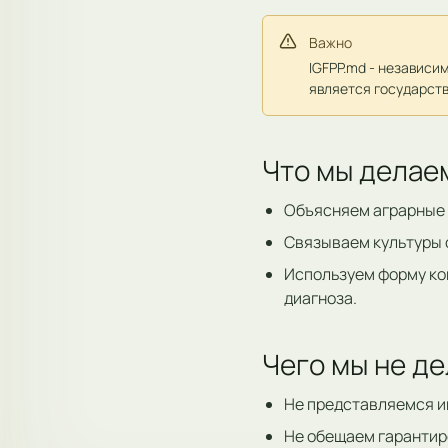
Важно
IGFPP.md - независи
является государст
Что мы делае
Объясняем аграрные 
Связываем культуры 
Используем форму ко
диагноза.
Чего мы не д
Не представляемся и
Не обещаем гарантир