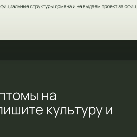
официальные структуры домена и не выдаем проект за офиц
птомы на
пишите культуру и