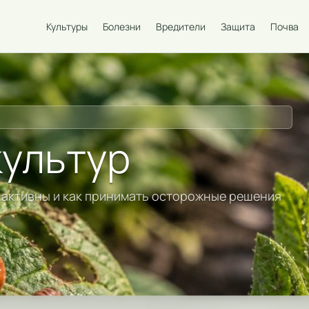
Культуры
Болезни
Вредители
Защита
Почва
культур
и активны и как принимать осторожные решения