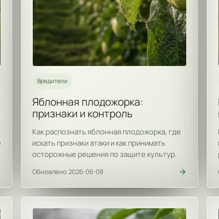
Вредители
Яблонная плодожорка:
признаки и контроль
ь
Как распознать яблонная плодожорка, где
е
искать признаки атаки и как принимать
осторожные решения по защите культур.
Обновлено 2026-06-08