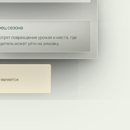
нец сезона
трят повреждение урожая и места, где
дитель может уйти на зимовку.
 является