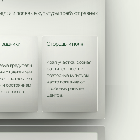
рядки и полевые культуры требуют разных
градники
Огороды и поля
Края участка, сорная
евые вредители
растительность и
ны с цветением,
повторные культуры
ью, плотностью
часто показывают
и и состоянием
проблему раньше
вого полога.
центра.