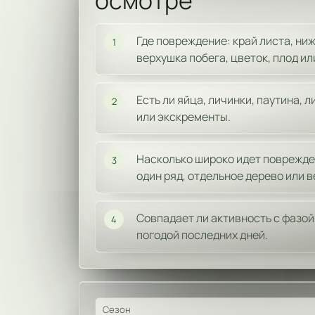
осмотре
Где повреждение: край листа, ни
1
верхушка побега, цветок, плод ил
Есть ли яйца, личинки, паутина, 
2
или экскременты.
Насколько широко идет поврежден
3
один ряд, отдельное дерево или в
Совпадает ли активность с фазой
4
погодой последних дней.
Сезон