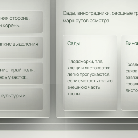
Сады, виноградники, овощные г
жняя сторона,
маршрутов осмотра.
и корень.
Сады
Вино
липкие выделения
Плодожорки, тля,
Грозд
клещи и листовертки
ие: край поля,
связа
легко пропускаются,
есь участок.
завяз
если смотреть только
грозд
внешнюю часть
листо
кроны.
 культуры и