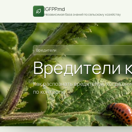
IGFPP.md
Независимая база знаний по сельскому хозяйству
Вредители
Вредители 
Как распознать вредителей, когда он
по контролю.