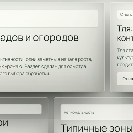
С чего
Тля:
садов и огородов
кон
Тля ст
культу
ктивности: одни заметны в начале роста,
вредит
 к урожаю. Раздел сделан для осмотра
ного выбора обработки.
Откр
Региональность
ри
Типичные зоны