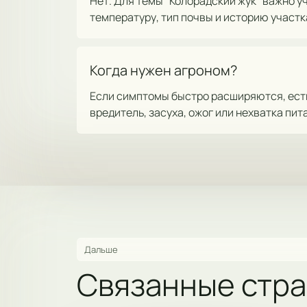
Нет. Для темы "Колорадский жук" важно у
температуру, тип почвы и историю участк
Когда нужен агроном?
Если симптомы быстро расширяются, есть 
вредитель, засуха, ожог или нехватка пит
Дальше
Связанные стр