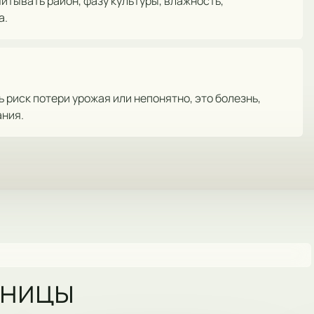
читывать район, фазу культуры, влажность,
а.
риск потери урожая или непонятно, это болезнь,
ания.
аницы