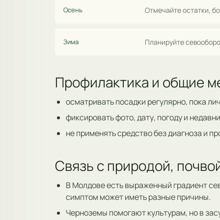
Осень
Отмечайте остатки, бо
Зима
Планируйте севооборо
Профилактика и общие м
осматривать посадки регулярно, пока ли
фиксировать фото, дату, погоду и недавн
не применять средство без диагноза и п
Связь с природой, почв
В Молдове есть выраженный градиент сев
симптом может иметь разные причины.
Черноземы помогают культурам, но в зас