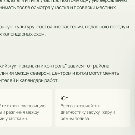
епла, влаги и типа участка, поэтому одну универсальную
нимать после осмотра участка и проверки местных
очную культуру, состояние растения, недавнюю погоду и
х календарных схем.
й жук: признаки и контроль" зависят от района,
зличия между севером, центром и югом могут менять
телей и календарь работ.
Юг
йте склон, экспозицию,
Всегда включайте в
ы и различия между
диагностику засуху, жару и
ми участками.
режим полива.