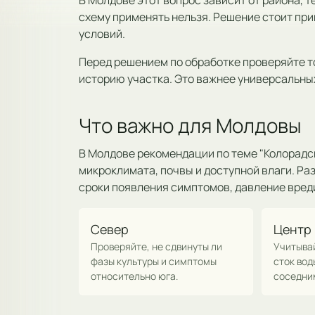
В Молдове этот вопрос зависит от района, т
схему применять нельзя. Решение стоит при
условий.
Перед решением по обработке проверяйте т
историю участка. Это важнее универсальны
Что важно для Молдовы
В Молдове рекомендации по теме "Колорадски
микроклимата, почвы и доступной влаги. Ра
сроки появления симптомов, давление вреди
Север
Центр
Проверяйте, не сдвинуты ли
Учитыва
фазы культуры и симптомы
сток вод
относительно юга.
соседни