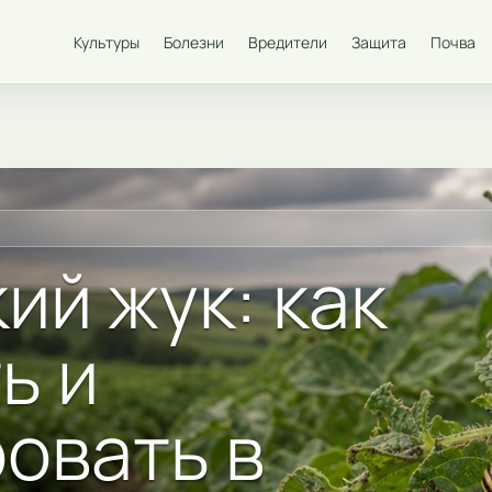
Культуры
Болезни
Вредители
Защита
Почва
ий жук: как
ь и
овать в