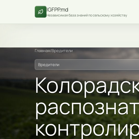
IGFPP.md
Независимая база знаний по сельскому хозяйству
Главная
/
Вредители
Вредители
Колорадск
распознат
контролир