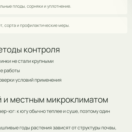
льные плоды, сорняки и уплотнение.
т, сорта и профилактические меры.
етоды контроля
чинки не стали крупными
ие работы
роверки условий применения
ой и местным микроклиматом
ер-юг: к югу обычно теплее и суше, поэтому один
ушливые годы растения зависят от структуры почвы,