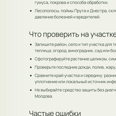
гумуса, покрова и способа обработки.
Лесополосы, поймы Прута и Днестра, ск
давление болезней и вредителей.
Что проверить на участк
Запишите район, село и тип участка для т
теплица, огород, виноградник, сад или б
Сфотографируйте растение целиком, симп
Проверьте последние дожди, полив, жару,
Сравните край участка и середину: разни
уплотнение или локальный источник инф
Не выбирайте средство защиты без диагн
Молдова.
Частые ошибки