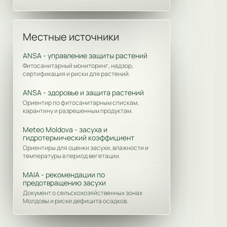
Местные источники
ANSA - управление защиты растений
Фитосанитарный мониторинг, надзор,
сертификация и риски для растений.
ANSA - здоровье и защита растений
Ориентир по фитосанитарным спискам,
карантину и разрешенным продуктам.
Meteo Moldova - засуха и
гидротермический коэффициент
Ориентиры для оценки засухи, влажности и
температуры в период вегетации.
MAIA - рекомендации по
предотвращению засухи
Документ о сельскохозяйственных зонах
Молдовы и риске дефицита осадков.