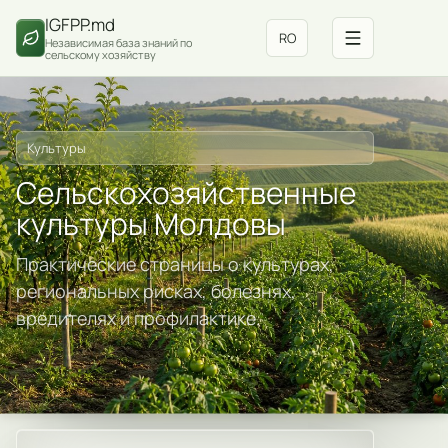
IGFPP.md
RO
Независимая база знаний по
сельскому хозяйству
Культуры
Сельскохозяйственные
культуры Молдовы
Практические страницы о культурах,
региональных рисках, болезнях,
вредителях и профилактике.