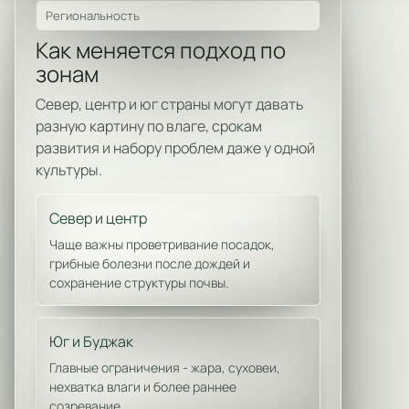
Региональность
Как меняется подход по
зонам
Север, центр и юг страны могут давать
разную картину по влаге, срокам
развития и набору проблем даже у одной
культуры.
Север и центр
Чаще важны проветривание посадок,
грибные болезни после дождей и
сохранение структуры почвы.
Юг и Буджак
Главные ограничения - жара, суховеи,
нехватка влаги и более раннее
созревание.