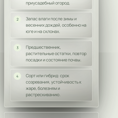
приусадебный огород.
Запас влаги после зимы и
2
весенних дождей, особенно на
юге и на склонах.
Предшественник,
3
растительные остатки, повтор
посадки и состояние почвы.
Сорт или гибрид: срок
4
созревания, устойчивость к
жаре, болезням и
растрескиванию.