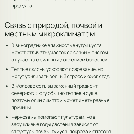
продукта
Связь с природой, почвой и
местным микроклиматом
В винограднике влажность внутри куста
может отличать участок со слабым риском
от участка с сильным давлением болезней.
Теплые склоны ускоряют созревание, но
могут усиливать водный стресс и ожог ягод.
В Молдове есть выраженный градиент
север-юг: к югу обычно теплее и суше,
поэтому один симптом может иметь разные
причины.
Черноземы помогают культурам, но в
засушливые годы растения зависят от
структуры почвы, гумуса, покрова и способа