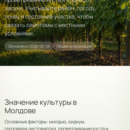
засухи. Учитывайте район, погоду,
почву и состояние участка, чтобы
связать симптомы с местными
условиями.
Обновлено 2026-06-08
Общая информация
Значение культуры в
Молдове
Основные факторы: милдью, оидиум,
гроздевая листовертка, проветривание куста и