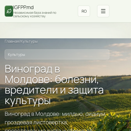
IGFPP.md
RO
Независимая база знаний по
сельскому хозяйству
Главная
/
Культуры
Культуры
Виноград в
Молдове: болезни,
вредители и защита
культуры
Виноград в Молдове: милдью, оидиум,
гроздевая листовертка,
проветривание куста и стресс от