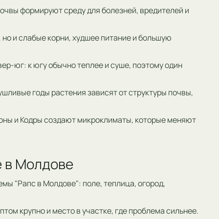
 почвы формируют среду для болезней, вредителей и
, но и слабые корни, худшее питание и большую
ер-юг: к югу обычно теплее и суше, поэтому один
ушливые годы растения зависят от структуры почвы,
лоны и Кодры создают микроклиматы, которые меняют
е в Молдове
емы "Рапс в Молдове": поле, теплица, огород,
том крупно и место в участке, где проблема сильнее.