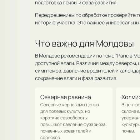
подготовка почвы и фаза развития.
Перед решением по обработке проверяйте т
историю участка. Это важнее универсальны
Что важно для Молдовы
В Молдове рекомендации по теме "Рапс в Мо
доступной влаги. Различия между севером, 
симптомов, давление вредителей и календар
сохранение влаги и фаза развития.
Северная равнина
Холми
Северные черноземы ценны
В центре
для полевых культур, но
склоне в
короткие севообороты
удержани
повышают давление фузариоза,
культуры
почвенных вредителей и
почвы.
сорняков.