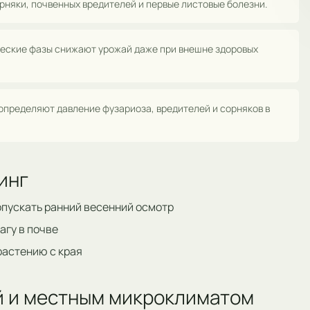
рняки, почвенных вредителей и первые листовые болезни.
ические фазы снижают урожай даже при внешне здоровых
определяют давление фузариоза, вредителей и сорняков в
инг
опускать ранний весенний осмотр
агу в почве
 растению с края
ой и местным микроклиматом