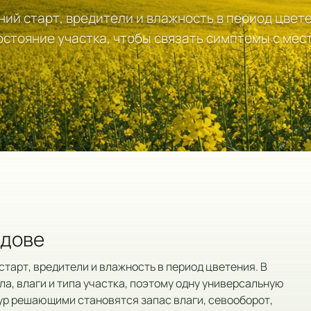
ний старт, вредители и влажность в период цвет
состояние участка, чтобы связать симптомы с ме
лдове
тарт, вредители и влажность в период цветения. В
ла, влаги и типа участка, поэтому одну универсальную
ур решающими становятся запас влаги, севооборот,