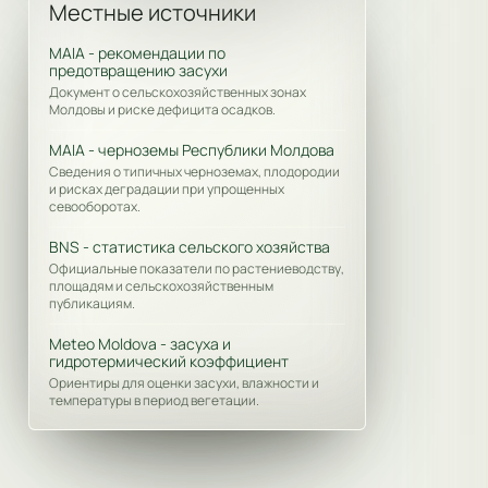
Местные источники
MAIA - рекомендации по
предотвращению засухи
Документ о сельскохозяйственных зонах
Молдовы и риске дефицита осадков.
MAIA - черноземы Республики Молдова
Сведения о типичных черноземах, плодородии
и рисках деградации при упрощенных
севооборотах.
BNS - статистика сельского хозяйства
Официальные показатели по растениеводству,
площадям и сельскохозяйственным
публикациям.
Meteo Moldova - засуха и
гидротермический коэффициент
Ориентиры для оценки засухи, влажности и
температуры в период вегетации.