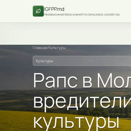
IGFPP.md
Независимая база знаний по сельскому хозяйству
Главная
/
Культуры
Культуры
Рапс в Мо
вредители
культуры