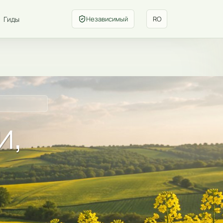
Гиды
Независимый
RO
и,