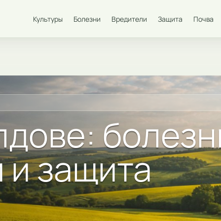
Культуры
Болезни
Вредители
Защита
Почва
лдове: болезн
 и защита