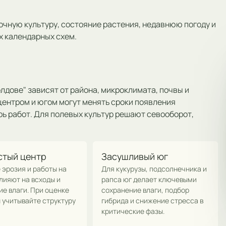
очную культуру, состояние растения, недавнюю погоду и
х календарных схем.
лдове" зависят от района, микроклимата, почвы и
центром и югом могут менять сроки появления
ь работ. Для полевых культур решают севооборот,
стый центр
Засушливый юг
 эрозия и работы на
Для кукурузы, подсолнечника и
лияют на всходы и
рапса юг делает ключевыми
е влаги. При оценке
сохранение влаги, подбор
 учитывайте структуру
гибрида и снижение стресса в
критические фазы.