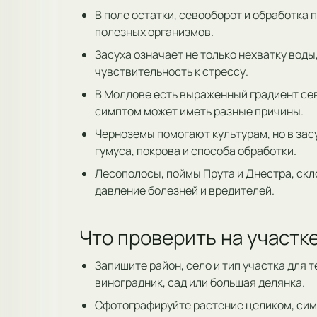
В поле остатки, севооборот и обработка
полезных организмов.
Засуха означает не только нехватку воды
чувствительность к стрессу.
В Молдове есть выраженный градиент сев
симптом может иметь разные причины.
Черноземы помогают культурам, но в зас
гумуса, покрова и способа обработки.
Лесополосы, поймы Прута и Днестра, ск
давление болезней и вредителей.
Что проверить на участк
Запишите район, село и тип участка для т
виноградник, сад или большая делянка.
Сфотографируйте растение целиком, симп