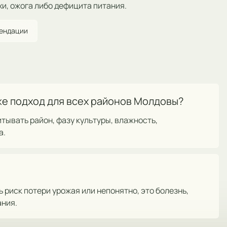
хи, ожога либо дефицита питания.
мендации
же подход для всех районов Молдовы?
итывать район, фазу культуры, влажность,
а.
риск потери урожая или непонятно, это болезнь,
ания.