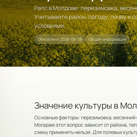
Рапс в Молдове: перезимовка, весен
Учитывайте район, погоду, почву и 
условиями.
Обновлено 2026-06-08
Общая информация
Значение культуры в Мо
Основные факторы: перезимовка, весенний с
Молдове этот вопрос зависит от района, теп
схему применять нельзя. Для полевых культ