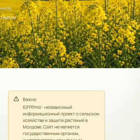
ения.
стными
Важно
IGFPP.md - независимый
информационный проект о сельском
хозяйстве и защите растений в
Молдове. Сайт не является
государственным органом,
университетом или научным