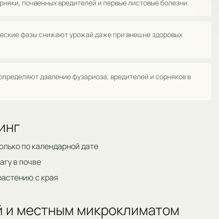
рняки, почвенных вредителей и первые листовые болезни.
ические фазы снижают урожай даже при внешне здоровых
определяют давление фузариоза, вредителей и сорняков в
инг
только по календарной дате
агу в почве
 растению с края
ой и местным микроклиматом