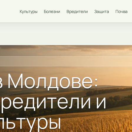
Культуры
Болезни
Вредители
Защита
Почва
 Молдове:
вредители и
льтуры