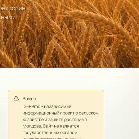
ониторинг.
стными
Важно
IGFPP.md - независимый
информационный проект о сельском
хозяйстве и защите растений в
Молдове. Сайт не является
государственным органом,
университетом или научным