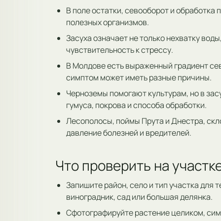
В поле остатки, севооборот и обработка
полезных организмов.
Засуха означает не только нехватку воды
чувствительность к стрессу.
В Молдове есть выраженный градиент сев
симптом может иметь разные причины.
Черноземы помогают культурам, но в зас
гумуса, покрова и способа обработки.
Лесополосы, поймы Прута и Днестра, ск
давление болезней и вредителей.
Что проверить на участк
Запишите район, село и тип участка для 
виноградник, сад или большая делянка.
Сфотографируйте растение целиком, симп