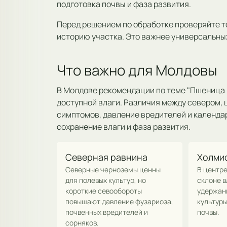
подготовка почвы и фаза развития.
Перед решением по обработке проверяйте т
историю участка. Это важнее универсальны
Что важно для Молдовы
В Молдове рекомендации по теме "Пшеница в
доступной влаги. Различия между севером, 
симптомов, давление вредителей и календар
сохранение влаги и фаза развития.
Северная равнина
Холми
Северные черноземы ценны
В центре
для полевых культур, но
склоне в
короткие севообороты
удержани
повышают давление фузариоза,
культуры
почвенных вредителей и
почвы.
сорняков.