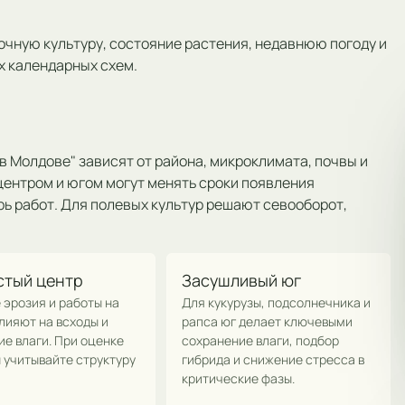
очную культуру, состояние растения, недавнюю погоду и
х календарных схем.
 Молдове" зависят от района, микроклимата, почвы и
центром и югом могут менять сроки появления
ь работ. Для полевых культур решают севооборот,
стый центр
Засушливый юг
 эрозия и работы на
Для кукурузы, подсолнечника и
лияют на всходы и
рапса юг делает ключевыми
е влаги. При оценке
сохранение влаги, подбор
 учитывайте структуру
гибрида и снижение стресса в
критические фазы.