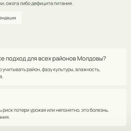
хи, ожога либо дефицита питания.
мендации
же подход для всех районов Молдовы?
 учитывать район, фазу культуры, влажность,
а.
риск потери урожая или непонятно, это болезнь,
ания.