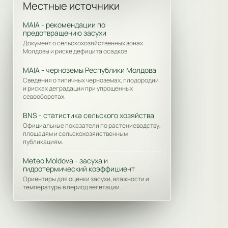
Местные источники
MAIA - рекомендации по
предотвращению засухи
Документ о сельскохозяйственных зонах
Молдовы и риске дефицита осадков.
MAIA - черноземы Республики Молдова
Сведения о типичных черноземах, плодородии
и рисках деградации при упрощенных
севооборотах.
BNS - статистика сельского хозяйства
Официальные показатели по растениеводству,
площадям и сельскохозяйственным
публикациям.
Meteo Moldova - засуха и
гидротермический коэффициент
Ориентиры для оценки засухи, влажности и
температуры в период вегетации.