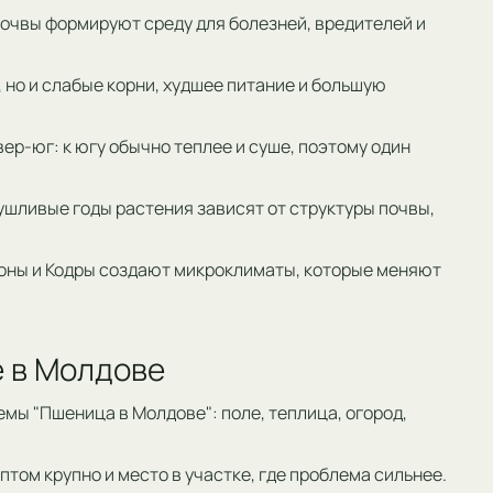
 почвы формируют среду для болезней, вредителей и
, но и слабые корни, худшее питание и большую
ер-юг: к югу обычно теплее и суше, поэтому один
ушливые годы растения зависят от структуры почвы,
лоны и Кодры создают микроклиматы, которые меняют
е в Молдове
темы "Пшеница в Молдове": поле, теплица, огород,
том крупно и место в участке, где проблема сильнее.