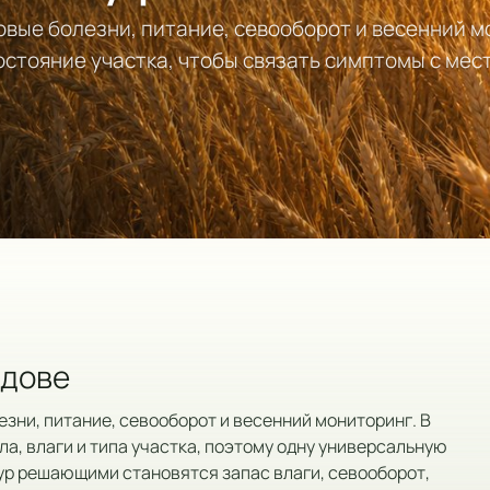
овые болезни, питание, севооборот и весенний м
состояние участка, чтобы связать симптомы с ме
лдове
зни, питание, севооборот и весенний мониторинг. В
ла, влаги и типа участка, поэтому одну универсальную
ур решающими становятся запас влаги, севооборот,