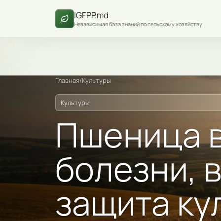
IGFPP.md
Независимая база знаний по сельскому хозяйству
Главная
/
Культуры
Культуры
Пшеница в
болезни, 
защита ку