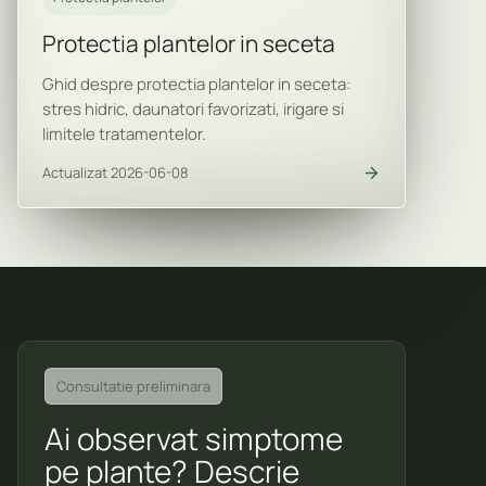
Protectia plantelor in seceta
Ghid despre protectia plantelor in seceta:
stres hidric, daunatori favorizati, irigare si
limitele tratamentelor.
Actualizat 2026-06-08
Consultatie preliminara
Ai observat simptome
pe plante? Descrie