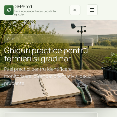
IGFPP.md
RU
Baza independenta de cunostinte
agricole
Ghiduri
Ghiduri practice pentru
fermieri si gradinari
Pasi practici pentru identificare,
monitorizare, calendar orientativ si decizii
prudente.