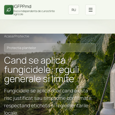
IGFPP.md
RU
Baza independenta de cunostinte
agricole
Acasa
/
Protectie
Protectia plantelor
Cand se aplica
fungicidele: reguli
generale si limite
Fungicidele se aplica doar cand exista
risc justificat sau simptome confirmate,
respectand eticheta si reglementarile
locale.