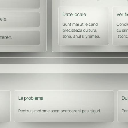
Date locale
Verif
ele.
Sunt mai utile cand
Concl
precizeaza cultura,
cu si
zona, anul si vremea.
istori
teren.
La problema
Du
Pentru simptome asemanatoare si pasi siguri.
Pen