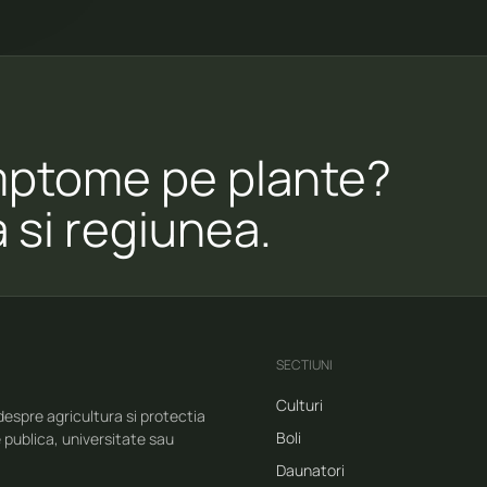
mptome pe plante?
 si regiunea.
SECTIUNI
Culturi
espre agricultura si protectia
Boli
e publica, universitate sau
Daunatori