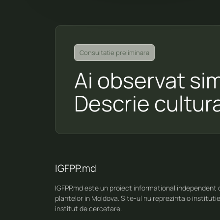
Consultatie preliminara
Ai observat si
Descrie cultura
IGFPP.md
IGFPP.md este un proiect informational independent d
plantelor in Moldova. Site-ul nu reprezinta o instituti
institut de cercetare.