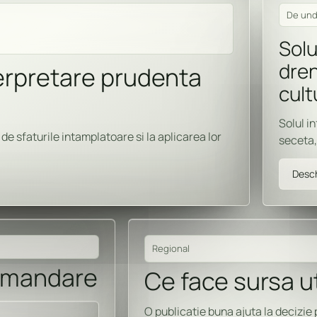
De und
Solu
dren
terpretare prudenta
cult
Solul i
de sfaturile intamplatoare si la aplicarea lor
seceta, 
Desch
Regional
omandare
Ce face sursa ut
O publicatie buna ajuta la decizie 