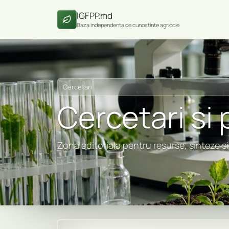
IGFPP.md
Baza independenta de cunostinte agricole
Cercetari
Cercetari si 
Zona editoriala pentru resurse, sinteze si 