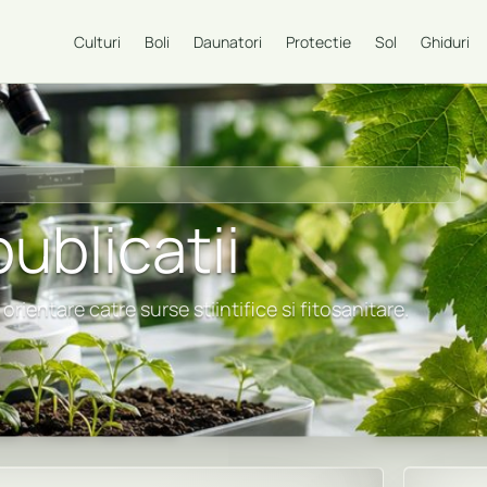
Culturi
Boli
Daunatori
Protectie
Sol
Ghiduri
publicatii
orientare catre surse stiintifice si fitosanitare.