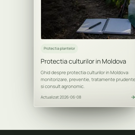
Protectia plantelor
Protectia culturilor in Moldova
Ghid despre protectia culturilor in Moldova:
monitorizare, preventie, tratamente prudent
si consult agronomic.
Actualizat 2026-06-08