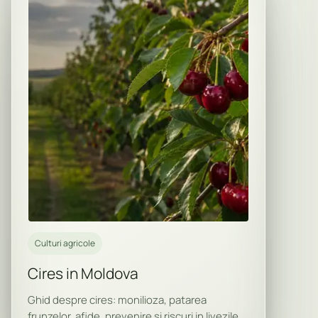
Culturi agricole
Cires in Moldova
Ghid despre cires: monilioza, patarea
frunzelor, afide, prevenire si riscuri in livezile