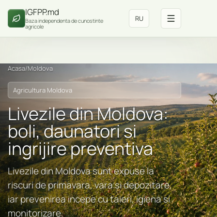
IGFPP.md
RU
Baza independenta de cunostinte
agricole
Acasa
/
Moldova
Agricultura Moldova
Livezile din Moldova:
boli, daunatori si
ingrijire preventiva
Livezile din Moldova sunt expuse la
riscuri de primavara, vara si depozitare,
iar prevenirea incepe cu taieri, igiena si
monitorizare.