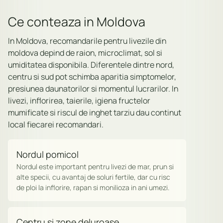
Ce conteaza in Moldova
In Moldova, recomandarile pentru livezile din
moldova depind de raion, microclimat, sol si
umiditatea disponibila. Diferentele dintre nord,
centru si sud pot schimba aparitia simptomelor,
presiunea daunatorilor si momentul lucrarilor. In
livezi, inflorirea, taierile, igiena fructelor
mumificate si riscul de inghet tarziu dau continut
local fiecarei recomandari.
Nordul pomicol
Nordul este important pentru livezi de mar, prun si
alte specii, cu avantaj de soluri fertile, dar cu risc
de ploi la inflorire, rapan si monilioza in ani umezi.
Centru si zone deluroase