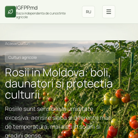
IGFPP.md
RU
Baza independenta de cunostinte
agricole
Acasa
/
Culturi
Culturi agricole
Rosii in Moldova: boli,
daunatori si protectia
culturii
Rosiile sunt sensibile la umiditate
excesiva, aerisire slaba si diferente mari
de temperatura, mai ales in solarii si
gradini dense.