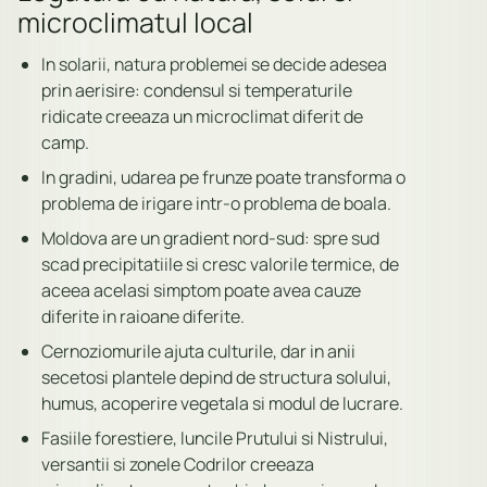
microclimatul local
In solarii, natura problemei se decide adesea
prin aerisire: condensul si temperaturile
ridicate creeaza un microclimat diferit de
camp.
In gradini, udarea pe frunze poate transforma o
problema de irigare intr-o problema de boala.
Moldova are un gradient nord-sud: spre sud
scad precipitatiile si cresc valorile termice, de
aceea acelasi simptom poate avea cauze
diferite in raioane diferite.
Cernoziomurile ajuta culturile, dar in anii
secetosi plantele depind de structura solului,
humus, acoperire vegetala si modul de lucrare.
Fasiile forestiere, luncile Prutului si Nistrului,
versantii si zonele Codrilor creeaza