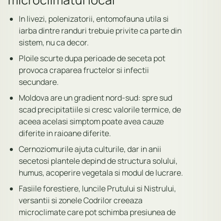
In livezi, polenizatorii, entomofauna utila si
iarba dintre randuri trebuie privite ca parte din
sistem, nu ca decor.
Ploile scurte dupa perioade de seceta pot
provoca craparea fructelor si infectii
secundare.
Moldova are un gradient nord-sud: spre sud
scad precipitatiile si cresc valorile termice, de
aceea acelasi simptom poate avea cauze
diferite in raioane diferite.
Cernoziomurile ajuta culturile, dar in anii
secetosi plantele depind de structura solului,
humus, acoperire vegetala si modul de lucrare.
Fasiile forestiere, luncile Prutului si Nistrului,
versantii si zonele Codrilor creeaza
microclimate care pot schimba presiunea de