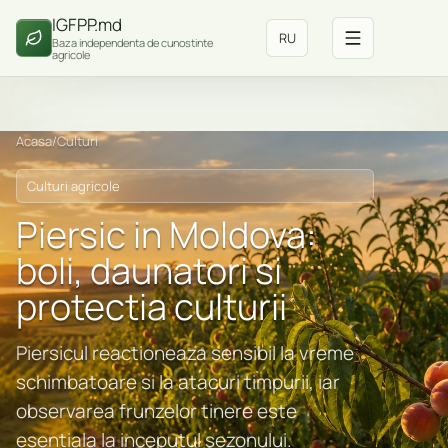
IGFPP.md
RU
Baza independenta de cunostinte
agricole
Acasa
/
Culturi
Culturi agricole
Piersic in Moldova:
boli, daunatori si
protectia culturii
Piersicul reactioneaza sensibil la vreme
schimbatoare si la atacuri timpurii, iar
observarea frunzelor tinere este
esentiala la inceputul sezonului.