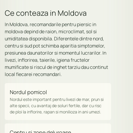
Ce conteaza in Moldova
In Moldova, recomandarile pentru piersic in
moldova depind de raion, microclimat, sol si
umiditatea disponibila. Diferentele dintre nord,
centru si sud pot schimba aparitia simptomelor,
presiunea daunatorilor si momentul lucrarilor. In
livezi, inflorirea, taierile, igiena fructelor
mumificate si riscul de inghet tarziu dau continut
local fiecarei recomandari.
Nordul pomicol
Nordul este important pentru livezi de mar, prun si
alte specii, cu avantaj de soluri fertile, dar cu risc
de ploi la inflorire, rapan si monilioza in ani umezi.
Centru si zone deluroase