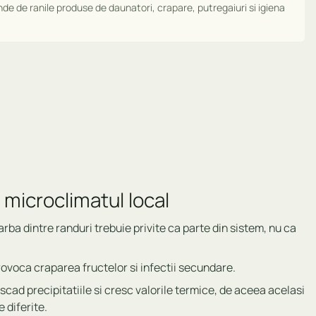
nde de ranile produse de daunatori, crapare, putregaiuri si igiena
 microclimatul local
iarba dintre randuri trebuie privite ca parte din sistem, nu ca
ovoca craparea fructelor si infectii secundare.
cad precipitatiile si cresc valorile termice, de aceea acelasi
 diferite.