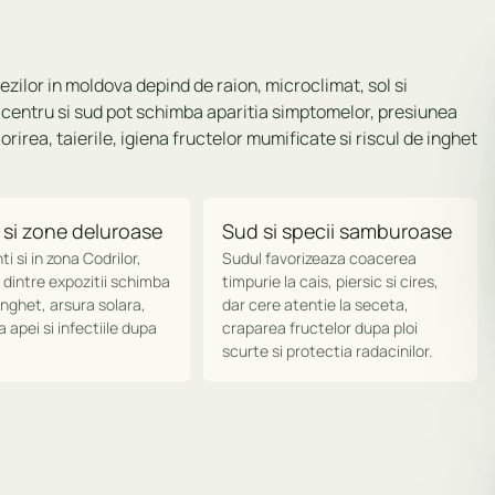
zilor in moldova depind de raion, microclimat, sol si
, centru si sud pot schimba aparitia simptomelor, presiunea
lorirea, taierile, igiena fructelor mumificate si riscul de inghet
 si zone deluroase
Sud si specii samburoase
i si in zona Codrilor,
Sudul favorizeaza coacerea
 dintre expozitii schimba
timpurie la cais, piersic si cires,
 inghet, arsura solara,
dar cere atentie la seceta,
 apei si infectiile dupa
craparea fructelor dupa ploi
scurte si protectia radacinilor.