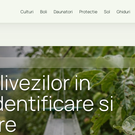
Culturi
Boli
Daunatori
Protectie
Sol
Ghiduri
ivezilor in
entificare si
re