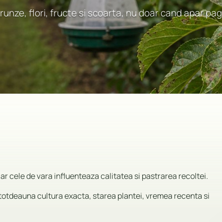
 frunze, flori, fructe si scoarta, nu doar cand apar pa
iar cele de vara influenteaza calitatea si pastrarea recoltei.
ntotdeauna cultura exacta, starea plantei, vremea recenta si