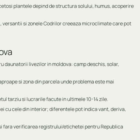
ecetosi plantele depind de structura solului, humus, acoperire
lui, versantii si zonele Codrilor creeaza microclimate care pot
dova
ru daunatorii livezilor in moldova: camp deschis, solar,
aproape si zona din parcela unde problema este mai
tul tarziu si lucrarile facute in ultimele 10-14 zile.
u cele din interior; diferentele pot indica vant, deriva,
i fara verificarea registrului/etichetei pentru Republica