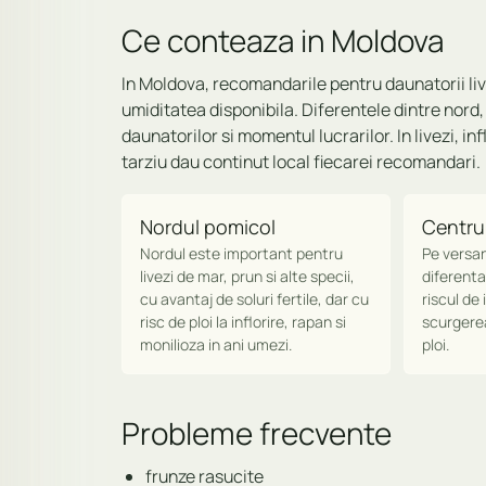
Ce conteaza in Moldova
In Moldova, recomandarile pentru daunatorii live
umiditatea disponibila. Diferentele dintre nord
daunatorilor si momentul lucrarilor. In livezi, inf
tarziu dau continut local fiecarei recomandari.
Nordul pomicol
Centru
Nordul este important pentru
Pe versant
livezi de mar, prun si alte specii,
diferenta
cu avantaj de soluri fertile, dar cu
riscul de
risc de ploi la inflorire, rapan si
scurgerea
monilioza in ani umezi.
ploi.
Probleme frecvente
frunze rasucite