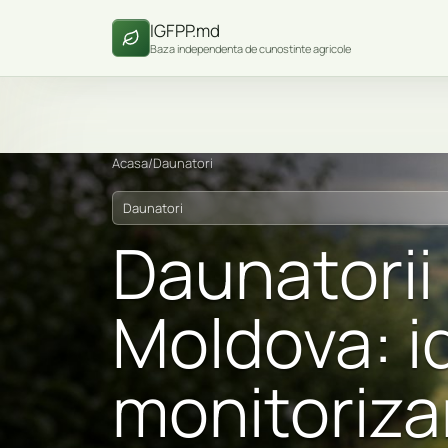
IGFPP.md
Baza independenta de cunostinte agricole
Acasa
/
Daunatori
Daunatori
Daunatorii l
Moldova: id
monitoriza